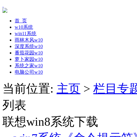
首 页
w10系统
win11系统
雨林木风w10
深度系统w10
番茄花园w10
萝卜家园w10
系统之家w10
电脑公司w10
当前位置:
主页
>
栏目专
列表
联想win8系统下载