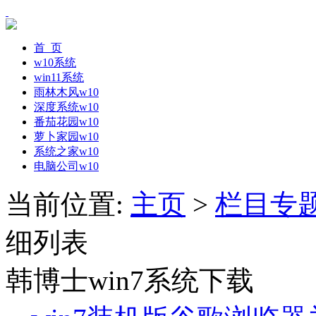
首 页
w10系统
win11系统
雨林木风w10
深度系统w10
番茄花园w10
萝卜家园w10
系统之家w10
电脑公司w10
当前位置:
主页
>
栏目专
细列表
韩博士win7系统下载