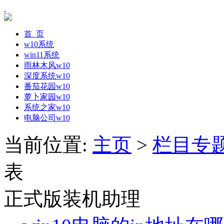
首 页
w10系统
win11系统
雨林木风w10
深度系统w10
番茄花园w10
萝卜家园w10
系统之家w10
电脑公司w10
当前位置:
主页
>
栏目专
表
正式版装机助理