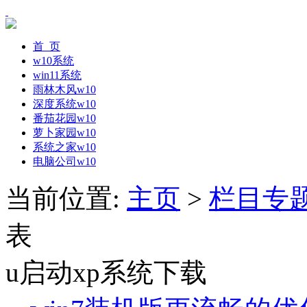
首 页
w10系统
win11系统
雨林木风w10
深度系统w10
番茄花园w10
萝卜家园w10
系统之家w10
电脑公司w10
当前位置:
主页
>
栏目专
表
u启动xp系统下载