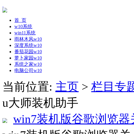
首 页
w10系统
win11系统
雨林木风w10
深度系统w10
番茄花园w10
萝卜家园w10
系统之家w10
电脑公司w10
当前位置:
主页
>
栏目专
u大师装机助手
win7装机版谷歌浏览