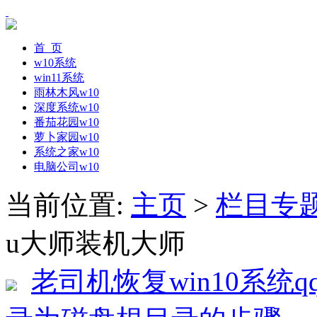
首 页
w10系统
win11系统
雨林木风w10
深度系统w10
番茄花园w10
萝卜家园w10
系统之家w10
电脑公司w10
当前位置:
主页
>
栏目专
u大师装机大师
老司机恢复win10系统