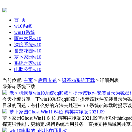
首 页
w10系统
win11系统
雨林木风w10
深度系统w10
番茄花园w10
萝卜家园w10
系统之家w10
电脑公司w10
当前位置:
主页
>
栏目专题
>
绿茶xp系统下载
> 详细列表
绿茶xp系统下载
老司机恢复win10系统qq卸载时提示该软件安装目录为磁
今天小编分享一下win10系统qq卸载时提示该软件安装目录为
目录的问题，有什么好的方法去处理win10系统qq卸载时提示该
萝卜家园Ghost Win11 64位 精英纯净版 2021.09
萝卜家园Ghost Win11 64位 精英纯净版 2021.09智
挥更强性能，更稳定,保留系统常用服务，直接支持局域网共享、
win10电脑的ip地址在哪儿改