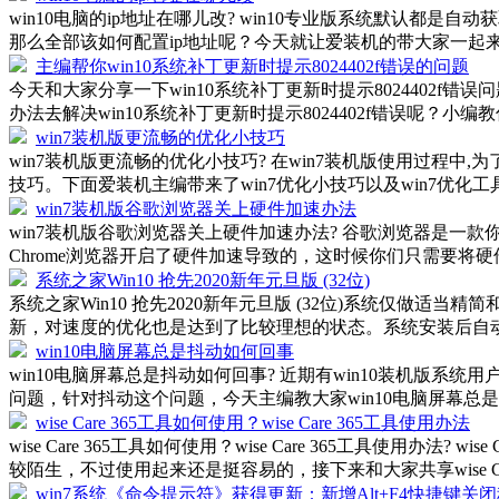
win10电脑的ip地址在哪儿改? win10专业版系统默认都
那么全部该如何配置ip地址呢？今天就让爱装机的带大家一起来知道一
主编帮你win10系统补丁更新时提示8024402f错误的问题
今天和大家分享一下win10系统补丁更新时提示8024402f错
办法去解决win10系统补丁更新时提示8024402f错误呢？小编教你
win7装机版更流畅的优化小技巧
win7装机版更流畅的优化小技巧? 在win7装机版使用过程
技巧。下面爱装机主编带来了win7优化小技巧以及win7优化工具的教
win7装机版谷歌浏览器关上硬件加速办法
win7装机版谷歌浏览器关上硬件加速办法? 谷歌浏览器是
Chrome浏览器开启了硬件加速导致的，这时候你们只需要将硬件
系统之家Win10 抢先2020新年元旦版 (32位)
系统之家Win10 抢先2020新年元旦版 (32位)系统仅做适
新，对速度的优化也是达到了比较理想的状态。系统安装后自动激
win10电脑屏幕总是抖动如何回事
win10电脑屏幕总是抖动如何回事? 近期有win10装机
问题，针对抖动这个问题，今天主编教大家win10电脑屏幕总是抖
wise Care 365工具如何使用？wise Care 365工具使用办法
wise Care 365工具如何使用？wise Care 365工具
较陌生，不过使用起来还是挺容易的，接下来和大家共享wise Care 
win7系统《命令提示符》获得更新：新增Alt+F4快捷键关