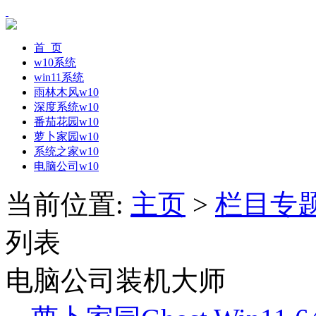
首 页
w10系统
win11系统
雨林木风w10
深度系统w10
番茄花园w10
萝卜家园w10
系统之家w10
电脑公司w10
当前位置:
主页
>
栏目专
列表
电脑公司装机大师