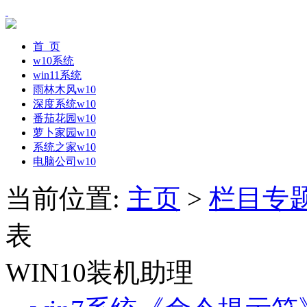
首 页
w10系统
win11系统
雨林木风w10
深度系统w10
番茄花园w10
萝卜家园w10
系统之家w10
电脑公司w10
当前位置:
主页
>
栏目专
表
WIN10装机助理